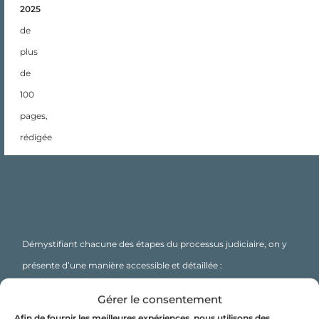
2025
de
plus
de
100
pages,
rédigée
par
des
professionnels
juridiques,
démystifie
Démystifiant chacune des étapes du processus judiciaire, on y
les
présente d’une manière accessible et détaillée :
démarches,
Les précautions à prendre avant même de s'adresser
Gérer le consentement
le
aux tribunaux.
Afin de fournir les meilleures expériences, nous utilisons des