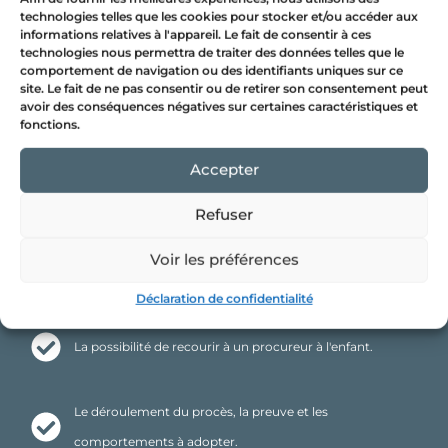
vocabulaire
technologies telles que les cookies pour stocker et/ou accéder aux
informations relatives à l'appareil. Le fait de consentir à ces
et
technologies nous permettra de traiter des données telles que le
Le choix de se faire représenter par avocat ou d'agir
comportement de navigation ou des identifiants uniques sur ce
les
site. Le fait de ne pas consentir ou de retirer son consentement peut
seul.
outils
avoir des conséquences négatives sur certaines caractéristiques et
fonctions.
psychojuridiques
Les procédures particulières lorsque le DPJ est
liés
Accepter
impliqué au dossier.
à
Refuser
l’aliénation
Les types de demandes et mesures qu'on peut
parentale.
Voir les préférences
demander avant le procès.
De
Déclaration de confidentialité
la
médiation
La possibilité de recourir à un procureur à l'enfant.
aux
expertises
Le déroulement du procès, la preuve et les
psychosociales,
comportements à adopter.