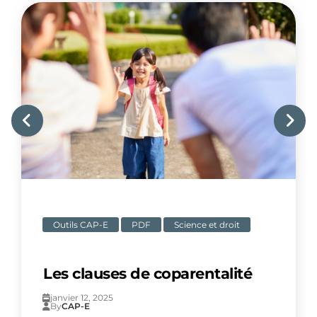
Outils CAP-E
PDF
Science et droit
Les clauses de coparentalité
janvier 12, 2025
By
CAP-E