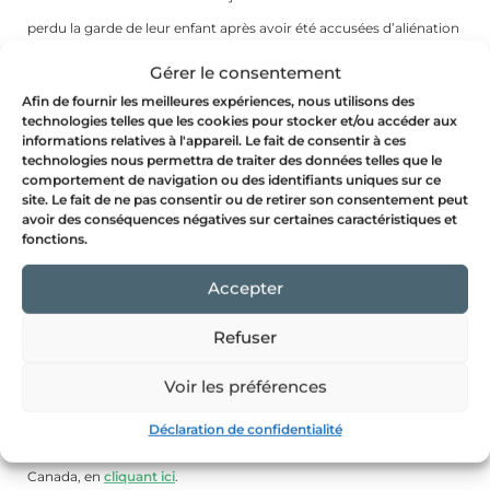
perdu la garde de leur enfant après avoir été accusées d’aliénation
par des intervenantes de la DPJ. Les accusations sont graves, mais
Gérer le consentement
sont-elles fondées? La réponse n’est pas simple. Deuxième volet
Afin de fournir les meilleures expériences, nous utilisons des
technologies telles que les cookies pour stocker et/ou accéder aux
de notre exercice de slow journalisme sur l’aliénation parentale.
informations relatives à l'appareil. Le fait de consentir à ces
technologies nous permettra de traiter des données telles que le
Article trois de trois :
Dans le chaos de l’aliénation parentale :
comportement de navigation ou des identifiants uniques sur ce
site. Le fait de ne pas consentir ou de retirer son consentement peut
Chère Madeleine
avoir des conséquences négatives sur certaines caractéristiques et
fonctions.
Aux prises avec une pénurie de personnel à la DPJ, un manque de
Accepter
juges en Cour supérieure et d’avocats à l’aide juridique, le système
de justice, fatigué, ploie sous le poids de chicanes de couples de
Refuser
plus en plus épiques. Troisième volet de notre exercice de slow
Voir les préférences
journalisme sur l’aliénation parentale.
Déclaration de confidentialité
Visionnez l’entrevue avec la journaliste Émilie Dubreuil, à Radio-
Canada, en
cliquant ici
.