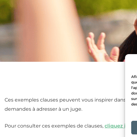
Afi
que
l'a
don
sur
Ces exemples clauses peuvent vous inspirer dans la r
des
demandes à adresser à un juge.
Pour consulter ces exemples de clauses,
cliquez ici
.