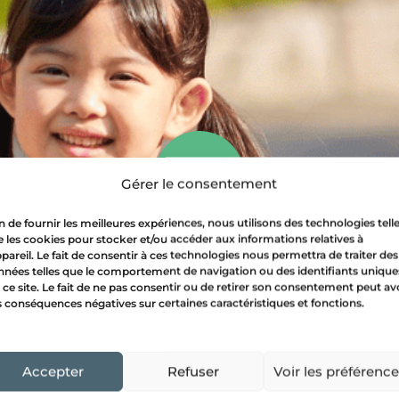
Gérer le consentement
n de fournir les meilleures expériences, nous utilisons des technologies tell
 les cookies pour stocker et/ou accéder aux informations relatives à
ppareil. Le fait de consentir à ces technologies nous permettra de traiter des
nées telles que le comportement de navigation ou des identifiants unique
 ce site. Le fait de ne pas consentir ou de retirer son consentement peut av
édaction d’un consentement entre les deux parents ou v
 conséquences négatives sur certaines caractéristiques et fonctions.
Accepter
Refuser
Voir les préférenc