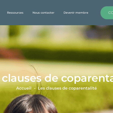
C
Ressources
Nous contacter
Devenir membre
 clauses de coparenta
Accueil
Les clauses de coparentalité