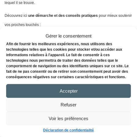
lequel il se trouve.
Découvrez ici
une démarche et des conseils pratiques
pour mieux soutenir
vos
proches touchés :
Gérer le consentement
1. Mieux comprendre l’aliénation parentale
Afin de fournir les meilleures expériences, nous utilisons des
technologies telles que les cookies pour stocker et/ou accéder aux
informations relatives à l'appareil. Le fait de consentir à ces
technologies nous permettra de traiter des données telles que le
2. Se mobiliser pour devenir un allié aidant
comportement de navigation ou des identifiants uniques sur ce site. Le
fait de ne pas consentir ou de retirer son consentement peut avoir des
conséquences négatives sur certaines caractéristiques et fonctions.
3. Soutenir l’enfant sans aggraver l’aliénation
Accepter
Refuser
4. Sensibiliser un parent aux comportements aliénants et à leurs
Voir les préférences
impacts sur l’enfant
Déclaration de confidentialité