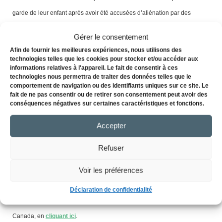
garde de leur enfant après avoir été accusées d’aliénation par des
intervenantes de la DPJ. Les accusations sont graves, mais sont-elles
Gérer le consentement
fondées? La réponse n’est pas simple. Deuxième volet de notre exercice
Afin de fournir les meilleures expériences, nous utilisons des
de slow journalisme sur l’aliénation parentale.
technologies telles que les cookies pour stocker et/ou accéder aux
informations relatives à l'appareil. Le fait de consentir à ces
technologies nous permettra de traiter des données telles que le
Article trois de trois :
Dans le chaos de l’aliénation parentale :
comportement de navigation ou des identifiants uniques sur ce site. Le
Chère Madeleine
fait de ne pas consentir ou de retirer son consentement peut avoir des
conséquences négatives sur certaines caractéristiques et fonctions.
Aux prises avec une pénurie de personnel à la DPJ, un manque de juges
Accepter
en Cour supérieure et d’avocats à l’aide juridique, le système de justice,
Refuser
fatigué, ploie sous le poids de chicanes de couples de plus en plus
épiques. Troisième volet de notre exercice de slow journalisme sur
Voir les préférences
l’aliénation parentale.
Déclaration de confidentialité
Visionnez l’entrevue avec la journaliste Émilie Dubreuil, à Radio-
Canada, en
cliquant ici
.