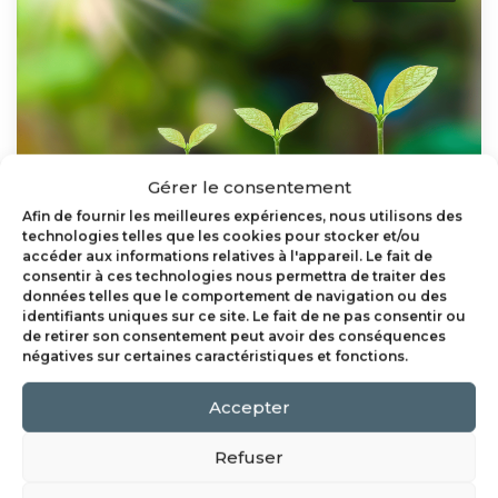
Gérer le consentement
Afin de fournir les meilleures expériences, nous utilisons des
technologies telles que les cookies pour stocker et/ou
septembre 21, 2024
accéder aux informations relatives à l'appareil. Le fait de
consentir à ces technologies nous permettra de traiter des
Prendre soin de soi
données telles que le comportement de navigation ou des
identifiants uniques sur ce site. Le fait de ne pas consentir ou
Guide de méthodes thérapeutiques alternatives
de retirer son consentement peut avoir des conséquences
négatives sur certaines caractéristiques et fonctions.
pour mieux traverser les épreuves Vivre une
dynamique d’aliénation parentale...
Accepter
Refuser
READ MORE