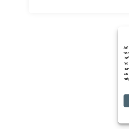
Af
te
inf
no
nav
co
né